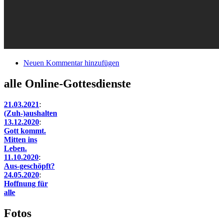
Neuen Kommentar hinzufügen
alle Online-Gottesdienste
21.03.2021
:
(Zuh-)aushalten
13.12.2020
:
Gott kommt.
Mitten ins
Leben.
11.10.2020
:
Aus-geschöpft?
24.05.2020
:
Hoffnung für
alle
Fotos