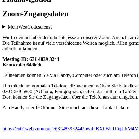
Zoom-Zugangsdaten
MehrWegGottesdienst
Wir freuen uns über dein/Ihr Interesse an unserer Zoom-Andacht am 
Die Teilnahme ist auf viele verschiedene Weisen möglich. Allen gemei
anfordern können.
Meeting-ID: 631 4839 3244
Kenncode: 648606
Teilnehmen können Sie via Handy, Computer oder auch am Telefon (d
Um mit einem normalen Telefon teilzunehmen, wählen Sie bitte die
030 5679 5800 (Achtung, Ferngespräch, sofern das in Ihrem Tarif eine 
Dort können Sie die Zugangsdaten über die Telefontastatur eingeben.
Am Handy oder PC können Sie einfach auf diesen Link klicken:
https://eu01web.zoom.us/j/63148393244?pwd=RXhBUU5qUk