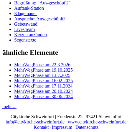
Begrüßung: "Aus-geschöpft?"
Auftank-Station
Klagemauer
Ansprache: Aus-geschöpft?
Gebetswand
Livestream
Kerzen anzünden
Segenstexte
ähnliche Elemente
MehrWegPhase am 22.3.2026
MehrWegPhase am 19.10.2025
MehrWegPhase am 13.7.2025
MehrWegPhase am 16.02.2025
MehrWegPhase am 17.11.2024
MehrWegPhase am 20.10.2024
MehrWegPhase am 30.06.2024
mehr ...
Citykirche Schweinfurt | Friedenstr. 25 | 97421 Schweinfurt
info@citykirche-schweinfurt.de
|
www.citykirche-schweinfurt.de
Kontakt
|
Impressum
|
Datenschutz